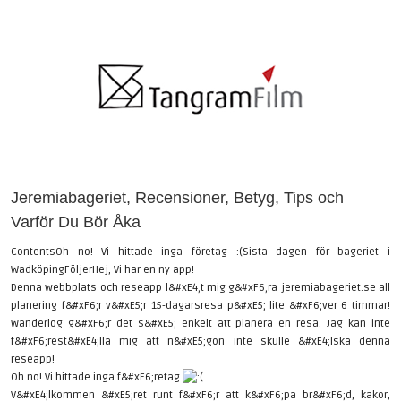
Jeremiabageriet, Recensioner, Betyg, Tips och
Varför Du Bör Åka
ContentsOh no! Vi hittade inga företag :(Sista dagen för bageriet i
WadköpingFöljerHej, Vi har en ny app!
Denna webbplats och reseapp l&#xE4;t mig g&#xF6;ra jeremiabageriet.se all
planering f&#xF6;r v&#xE5;r 15-dagarsresa p&#xE5; lite &#xF6;ver 6 timmar!
Wanderlog g&#xF6;r det s&#xE5; enkelt att planera en resa. Jag kan inte
f&#xF6;rest&#xE4;lla mig att n&#xE5;gon inte skulle &#xE4;lska denna
reseapp!
Oh no! Vi hittade inga f&#xF6;retag
V&#xE4;lkommen &#xE5;ret runt f&#xF6;r att k&#xF6;pa br&#xF6;d, kakor,