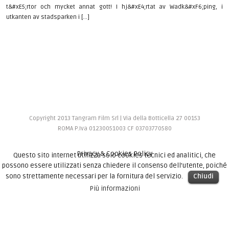
t&#xE5;rtor och mycket annat gott! I hj&#xE4;rtat av Wadk&#xF6;ping, i
utkanten av stadsparken i [...]
Copyright 2013 Tangram Film Srl | Via della Botticella 27 00153
ROMA P.Iva 01230051003 CF 03703770580
Privacy & Cookies Policy
Questo sito internet utilizza solo cookies tecnici ed analitici, che
possono essere utilizzati senza chiedere il consenso dell’utente, poiché
sono strettamente necessari per la fornitura del servizio.
Chiudi
Più informazioni